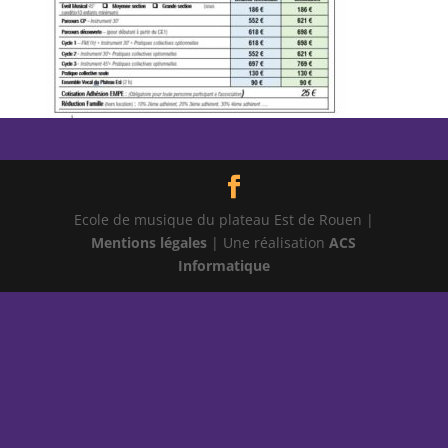
Ecole de musique du plateau Est de Rouen |
Mentions légales
| Une réalisation
ACS
Informatique